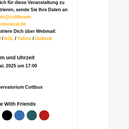
ch für diese Veranstaltung zu
trieren,
sende Sie Ihre Daten an
akt@cottbuser-
ermusical.de
triere Dich über Webmail:
l
/
AOL
/
Yahoo
/
Outlook
m und Uhrzeit
ai. 2025 um 17:00
ervatorium Cottbus
e With Friends