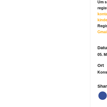
Um si
regis
kont
kind
Regis
Gmai
Datu
05. M
Ort
Kons
Shar