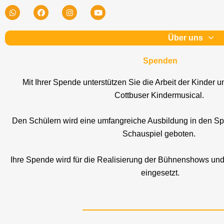
Zum
W
F
I
Y
h
a
n
o
Inhalt
a
c
s
u
t
e
t
t
springen
Über uns
s
b
a
u
a
o
g
b
p
o
r
e
Spenden
p
k
a
m
Mit Ihrer Spende unterstützen Sie die Arbeit der Kinder
Cottbuser Kindermusical.
Den Schülern wird eine umfangreiche Ausbildung in den S
Schauspiel geboten.
Ihre Spende wird für die Realisierung der Bühnenshows und
eingesetzt.