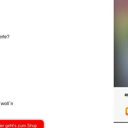
erle?
 woll´n
ier geht's zum Shop