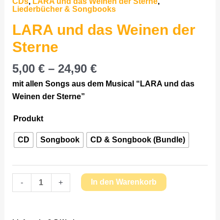
CDs
,
LARA und das Weinen der Sterne
,
das
Liederbücher & Songbooks
Weinen
LARA und das Weinen der
der
Sterne
Sterne
Menge
5,00
€
–
24,90
€
mit allen Songs aus dem Musical “LARA und das
Weinen der Sterne”
Produkt
CD
Songbook
CD & Songbook (Bundle)
In den Warenkorb
-
+