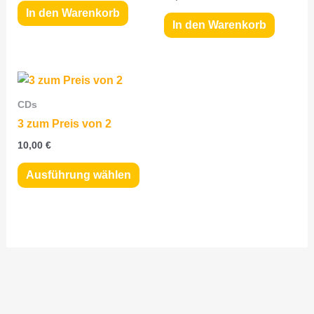
In den Warenkorb
In den Warenkorb
Dieses
Produkt
CDs
weist
3 zum Preis von 2
mehrere
10,00
€
Varianten
auf.
Ausführung wählen
Die
Optionen
können
auf
der
Produktseite
gewählt