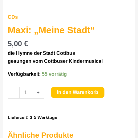
Maxi:
"Meine
Zoom
CDs
Stadt"
Menge
Maxi: „Meine Stadt“
5,00
€
die Hymne der Stadt Cottbus
gesungen vom Cottbuser Kindermusical
Verfügbarkeit:
55 vorrätig
In den Warenkorb
-
+
Lieferzeit:
3-5 Werktage
Ähnliche Produkte