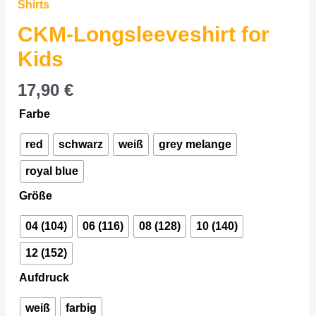
for
Shirts
Kids
CKM-Longsleeveshirt for
Menge
Kids
17,90
€
Farbe
red
schwarz
weiß
grey melange
royal blue
Größe
04 (104)
06 (116)
08 (128)
10 (140)
12 (152)
Aufdruck
weiß
farbig