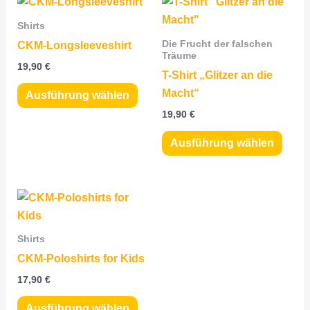
Dieses
Dies
Produkt
Prod
Shirts
weist
weist
Die Frucht der falschen
CKM-Longsleeveshirt
mehrere
mehr
Träume
19,90
€
Varianten
Varia
T-Shirt „Glitzer an die
auf.
auf.
Macht“
Ausführung wählen
Die
Die
19,90
€
Optionen
Opti
Ausführung wählen
können
könn
auf
auf
der
der
Dieses
Produktseite
Produ
Produkt
gewählt
gewä
weist
werden
werd
Shirts
mehrere
CKM-Poloshirts for Kids
Varianten
17,90
€
auf.
Die
Ausführung wählen