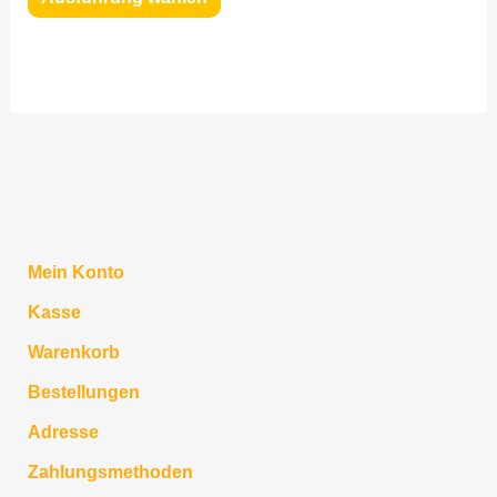
Optionen
können
auf
der
Produktseite
gewählt
werden
Mein Konto
Kasse
Warenkorb
Bestellungen
Adresse
Zahlungsmethoden