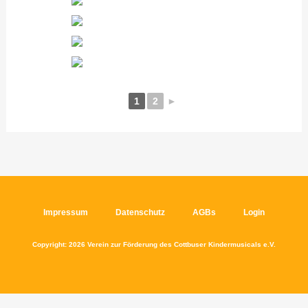
1
2
►
Impressum
Datenschutz
AGBs
Login
Copyright: 2026 Verein zur Förderung des Cottbuser Kindermusicals e.V.