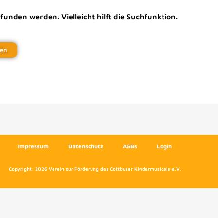
funden werden. Vielleicht hilft die Suchfunktion.
Impressum
Datenschutz
AGBs
Login
Copyright: 2026 Verein zur Förderung des Cottbuser Kindermusicals e.V.